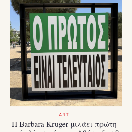
ART
H Barbara Kruger μιλάει πρώτη