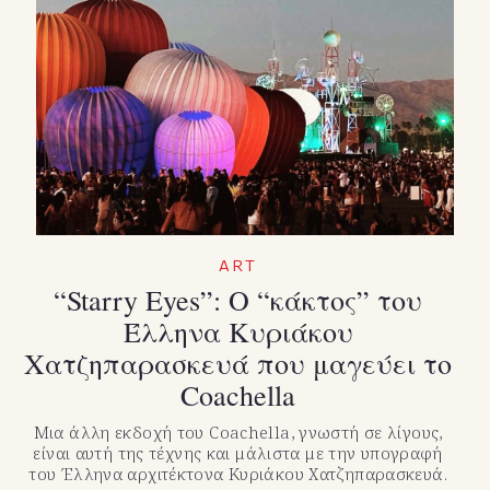
ART
“Starry Eyes”: Ο “κάκτος” του
Έλληνα Κυριάκου
Χατζηπαρασκευά που μαγεύει το
Coachella
Μια άλλη εκδοχή του Coachella, γνωστή σε λίγους,
είναι αυτή της τέχνης και μάλιστα με την υπογραφή
του Έλληνα αρχιτέκτονα Κυριάκου Χατζηπαρασκευά.