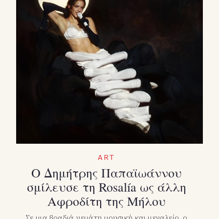
ART
Ο Δημήτρης Παπαϊωάννου
σμίλευσε τη Rosalía ως άλλη
Αφροδίτη της Μήλου
Σε μια βραδιά γεμάτη μουσική και μεγαλείο, ο