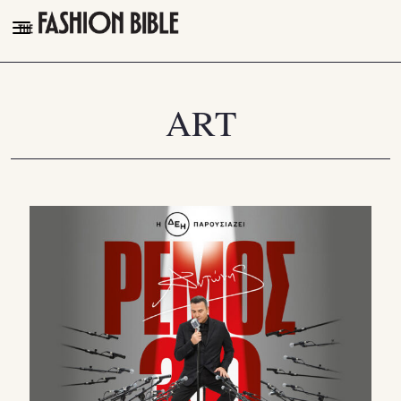
THE FASHION BIBLE
FASHION
ART
BEAUTY
TALK OF THE TOWN
PLEASURES
VIDEOS
FOLLOW
Facebook
Instagram
Youtube