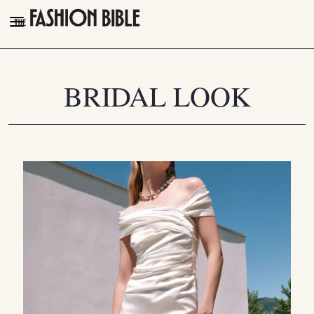
THE FASHION BIBLE
FASHION
BRIDAL LOOK
BEAUTY
TALK OF THE TOWN
PLEASURES
VIDEOS
FOLLOW
Facebook
Instagram
Youtube