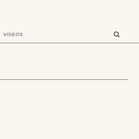
VIDEOS
Facebook
VIDEOS
The Art of Style
60 seconds
Instagram
VIDEOS
Youtube
TikTok
X(Twitter)