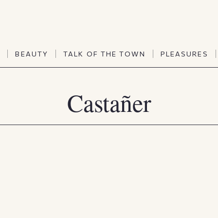
TALK OF THE TOWN
PLEASURES
N
BEAUTY
TALK OF THE TOWN
PLEASURES
Vanities
Art & Culture
Word of mouth
Interiors
Castañer
N
BEAUTY
TALK OF THE TOWN
PLEASURES
People
Travel & Life
Viewpoint
Horoscopes