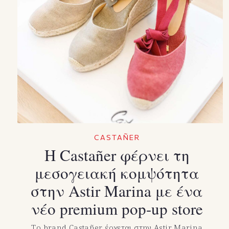
CASTAÑER
Η Castañer φέρνει τη
μεσογειακή κομψότητα
στην Astir Marina με ένα
νέο premium pop-up store
Το brand Castañer έρχεται στην Astir Marina