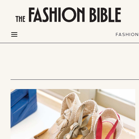
THE FASHION BIBLE
FASHION
BEAUTY
FASHIO
Fashion alerts
Beauty news
Most Wanted
Hair
FASHIO
Collections
Skin
Creators
Makeup & Perfumes