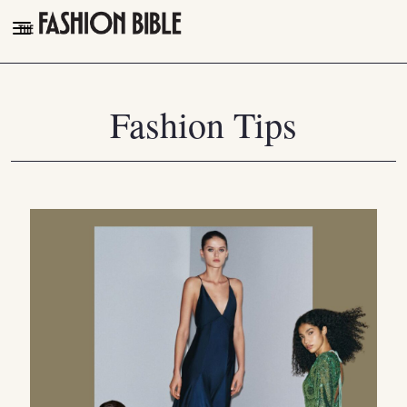
THE FASHION BIBLE
FASHION
Fashion Tips
BEAUTY
TALK OF THE TOWN
PLEASURES
VIDEOS
FOLLOW
Facebook
Instagram
Youtube