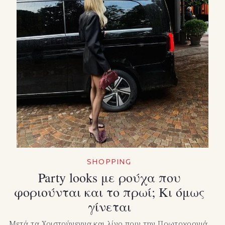
SHOPPING
Party looks με ρούχα που
φοριούνται και το πρωί; Κι όμως
γίνεται
Μετά τα Χριστούγεννα και λίγο πριν την Πρωτοχρονιά,