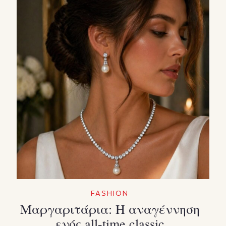
FASHION
Μαργαριτάρια: Η αναγέννηση
ενός all-time classic