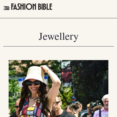
THE FASHION BIBLE
FASHION
Jewellery
BEAUTY
TALK OF THE TOWN
PLEASURES
VIDEOS
FOLLOW
Facebook
Instagram
Youtube