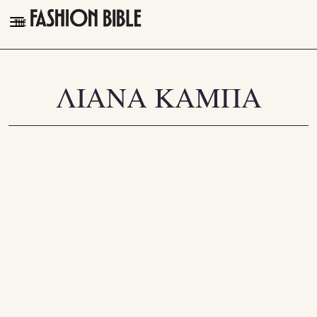
THE FASHION BIBLE
FASHION
ΛΙΑΝΑ ΚΑΜΠΑ
BEAUTY
TALK OF THE TOWN
PLEASURES
VIDEOS
FOLLOW
Facebook
Instagram
Youtube