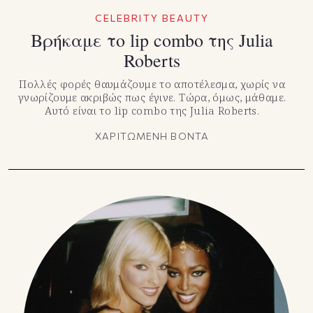
TikTok
CELEBRITY BEAUTY
X(Twitter)
Βρήκαμε τo lip combo της Julia
Roberts
Πολλές φορές θαυμάζουμε το αποτέλεσμα, χωρίς να
γνωρίζουμε ακριβώς πως έγινε. Τώρα, όμως, μάθαμε.
Αυτό είναι το lip combo της Julia Roberts.
ΧΑΡΙΤΩΜΕΝΗ ΒΟΝΤΑ