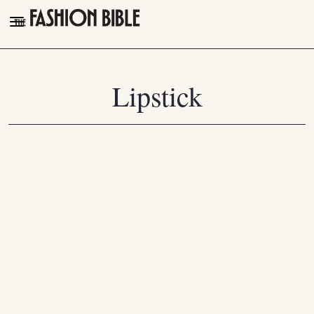
THE FASHION BIBLE
FASHION
Lipstick
BEAUTY
TALK OF THE TOWN
PLEASURES
VIDEOS
FOLLOW
Facebook
Instagram
Youtube