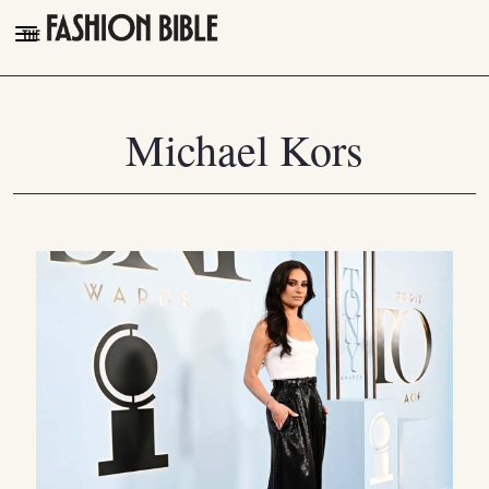
THE FASHION BIBLE
FASHION
Michael Kors
BEAUTY
TALK OF THE TOWN
PLEASURES
VIDEOS
FOLLOW
Facebook
Instagram
Youtube