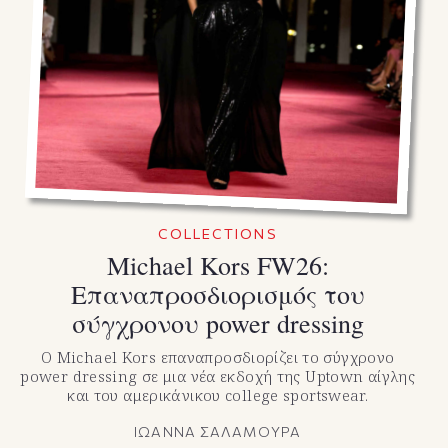
COLLECTIONS
Michael Kors FW26:
Επαναπροσδιορισμός του
σύγχρονου power dressing
Ο Michael Kors επαναπροσδιορίζει το σύγχρονο
power dressing σε μια νέα εκδοχή της Uptown αίγλης
και του αμερικάνικου college sportswear.
ΙΩΑΝΝΑ ΣΑΛΑΜΟΥΡΑ