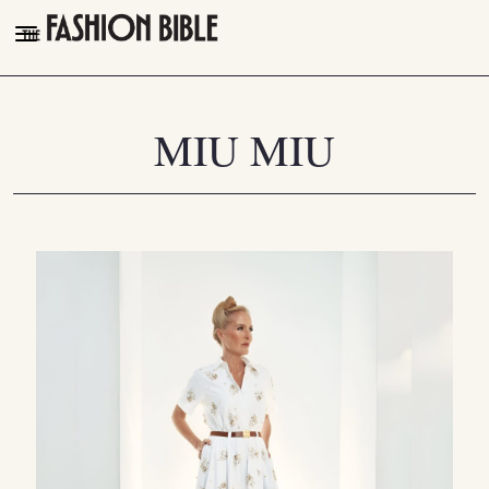
THE FASHION BIBLE
FASHION
MIU MIU
BEAUTY
TALK OF THE TOWN
PLEASURES
VIDEOS
FOLLOW
Facebook
Instagram
Youtube