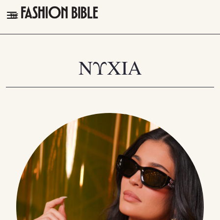
THE FASHION BIBLE
FASHION
ΝΥΧΙΑ
BEAUTY
TALK OF THE TOWN
PLEASURES
VIDEOS
FOLLOW
Facebook
Instagram
Youtube