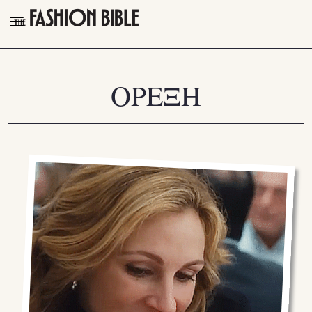
THE FASHION BIBLE
FASHION
ΟΡΕΞΗ
BEAUTY
TALK OF THE TOWN
PLEASURES
VIDEOS
FOLLOW
Facebook
Instagram
Youtube