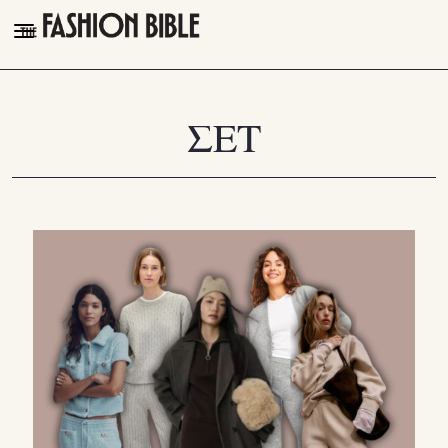
THE FASHION BIBLE
FASHION
ΣΕΤ
BEAUTY
TALK OF THE TOWN
PLEASURES
VIDEOS
FOLLOW
Facebook
Instagram
Youtube