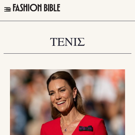
THE FASHION BIBLE
FASHION
ΤΕΝΙΣ
BEAUTY
TALK OF THE TOWN
PLEASURES
VIDEOS
FOLLOW
Facebook
Instagram
Youtube