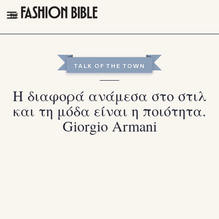
THE FASHION BIBLE
FASHION
TALK OF THE TOWN
BEAUTY
Η διαφορά ανάμεσα στο στιλ
TALK OF THE TOWN
και τη μόδα είναι η ποιότητα.
PLEASURES
Giorgio Armani
VIDEOS
FOLLOW
Facebook
Instagram
Youtube