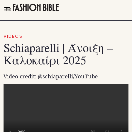
THE FASHION BIBLE
FASHION
VIDEOS
Schiaparelli | Άνοιξη –
BEAUTY
Καλοκαίρι 2025
TALK OF THE TOWN
PLEASURES
Video credit: @schiaparelli/YouTube
VIDEOS
FOLLOW
Facebook
Instagram
Youtube