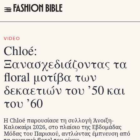
THE FASHION BIBLE
FASHION
VIDEO
Chloé:
BEAUTY
Ξανασχεδιάζοντας τα
TALK OF THE TOWN
floral μοτίβα των
PLEASURES
δεκαετιών του ’50 και
VIDEOS
του ’60
FOLLOW
Facebook
Instagram
Η Chloé παρουσίασε τη συλλογή Άνοιξη-
Καλοκαίρι 2026, στο πλαίσιο της Εβδομάδας
Youtube
Μόδας του Παρισιού, αντλώντας έμπνευση από