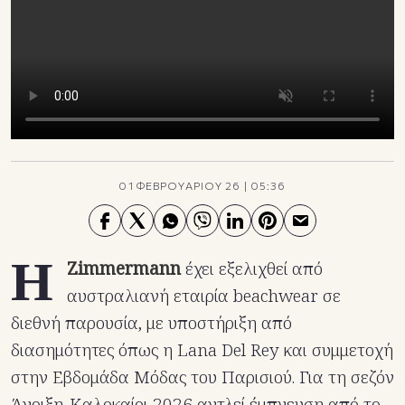
TikTok
X(Twitter)
01 ΦΕΒΡΟΥΑΡΙΟΥ 26
|
05:36
Η
Zimmermann
έχει εξελιχθεί από
αυστραλιανή εταιρία beachwear σε
διεθνή παρουσία, με υποστήριξη από
διασημότητες όπως η Lana Del Rey και συμμετοχή
στην Εβδομάδα Μόδας του Παρισιού. Για τη σεζόν
Άνοιξη-Καλοκαίρι 2026 αντλεί έμπνευση από το