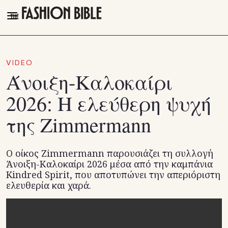
THE FASHION BIBLE
FASHION
VIDEO
Άνοιξη-Καλοκαίρι
BEAUTY
2026: Η ελεύθερη ψυχή
TALK OF THE TOWN
της Zimmermann
PLEASURES
VIDEOS
Ο οίκος Zimmermann παρουσιάζει τη συλλογή
FOLLOW
Άνοιξη-Καλοκαίρι 2026 μέσα από την καμπάνια
Kindred Spirit, που αποτυπώνει την απεριόριστη
Facebook
ελευθερία και χαρά.
Instagram
Youtube