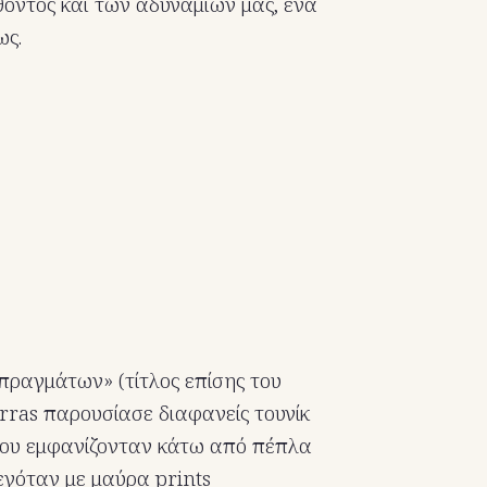
όντος και των αδυναμιών μας, ένα
ως.
πραγμάτων» (τίτλος επίσης του
arras παρουσίασε διαφανείς τουνίκ
ου εμφανίζονταν κάτω από πέπλα
εγόταν με μαύρα prints