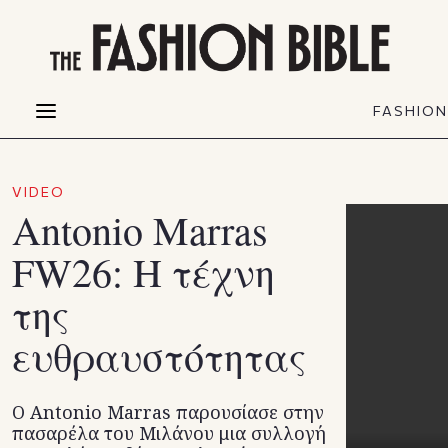
THE FASHION BIBLE
FASHION
BEAUTY
FASHIO
Fashion alerts
Beauty news
Most Wanted
Hair
VIDEO
FASHIO
Collections
Skin
Αntonio Marras
Creators
Makeup & Perfumes
FW26: Η τέχνη
της
ευθραυστότητας
Ο Αntonio Marras παρουσίασε στην
πασαρέλα του Μιλάνου μια συλλογή