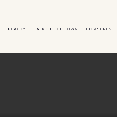
TALK OF THE TOWN
PLEASURES
N
BEAUTY
TALK OF THE TOWN
PLEASURES
Vanities
Art & Culture
Word of mouth
Interiors
N
BEAUTY
TALK OF THE TOWN
PLEASURES
People
Travel & Life
Viewpoint
Horoscopes