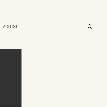
VIDEOS
Facebook
VIDEOS
The Art of Style
60 seconds
Instagram
VIDEOS
Youtube
TikTok
X(Twitter)