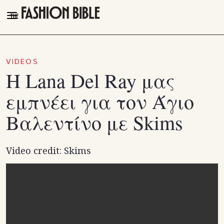
THE FASHION BIBLE
FASHION
VIDEOS
Η Lana Del Ray μας
BEAUTY
εμπνέει για τον Άγιο
TALK OF THE TOWN
Βαλεντίνο με Skims
PLEASURES
VIDEOS
Video credit: Skims
FOLLOW
Facebook
Instagram
Youtube