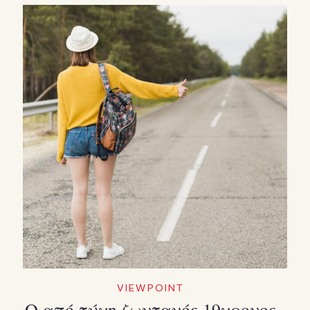
VIEWPOINT
Ο από τύχη ζωντανός 19χρονος