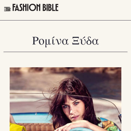
THE FASHION BIBLE
FASHION
Ρομίνα Ξύδα
BEAUTY
TALK OF THE TOWN
PLEASURES
VIDEOS
FOLLOW
Facebook
Instagram
Youtube