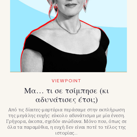
VIEWPOINT
Μα… τι σε τσίμπησε (κι
αδυνάτισες έτσι;)
Από τις δίαιτες-μαρτύρια περάσαμε στην εκπλήρωση
της μεγάλης ευχής: εύκολο αδυνάτισμα με μία ένεση.
Γρήγορα, άκοπα, σχεδόν ανώδυνα. Μόνο που, όπως σε
όλα τα παραμύθια, η ευχή δεν είναι ποτέ το τέλος της
ιστορίας…