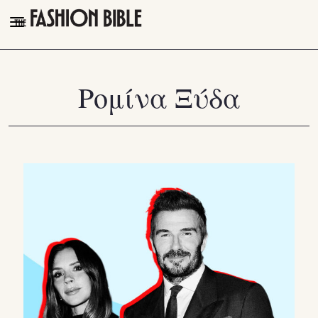
THE FASHION BIBLE
FASHION
Ρομίνα Ξύδα
BEAUTY
TALK OF THE TOWN
PLEASURES
VIDEOS
FOLLOW
Facebook
Instagram
Youtube