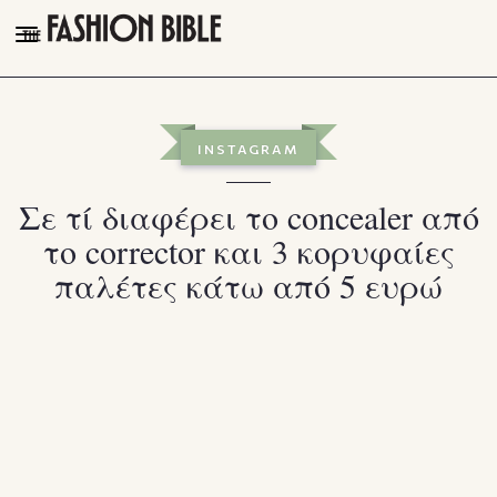
THE FASHION BIBLE
FASHION
INSTAGRAM
BEAUTY
Σε τί διαφέρει το concealer από
TALK OF THE TOWN
το corrector και 3 κορυφαίες
PLEASURES
παλέτες κάτω από 5 ευρώ
VIDEOS
FOLLOW
Facebook
Instagram
Youtube