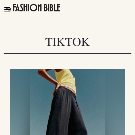
THE FASHION BIBLE
FASHION
TIKTOK
BEAUTY
TALK OF THE TOWN
PLEASURES
VIDEOS
FOLLOW
Facebook
Instagram
Youtube