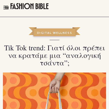
THE FASHION BIBLE
FASHION
DIGITAL WELLNESS
BEAUTY
Tik Tok trend: Γιατί όλοι πρέπει
TALK OF THE TOWN
να κρατάμε μια “αναλογική
PLEASURES
τσάντα”;
VIDEOS
FOLLOW
Facebook
Instagram
Youtube