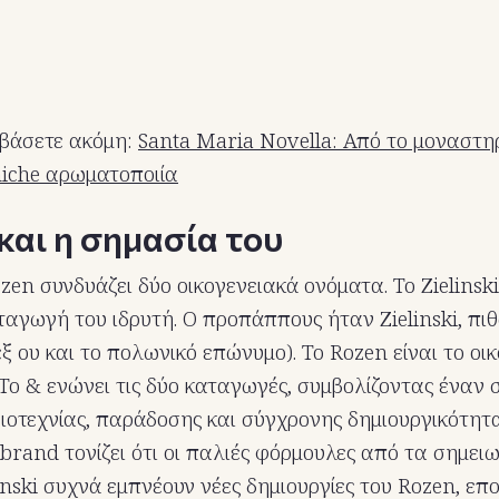
αβάσετε ακόμη:
Santa Maria Novella: Από το μοναστη
niche αρωματοποιία
και η σημασία του
ozen συνδυάζει δύο οικογενειακά ονόματα. Το Zielins
ταγωγή του ιδρυτή. Ο προπάππους ήταν Zielinski, πιθ
ξ ου και το πολωνικό επώνυμο). Το Rozen είναι το οι
 Το & ενώνει τις δύο καταγωγές, συμβολίζοντας έναν
ξιοτεχνίας, παράδοσης και σύγχρονης δημιουργικότητα
 brand τονίζει ότι οι παλιές φόρμουλες από τα σημει
nski συχνά εμπνέουν νέες δημιουργίες του Rozen, επ