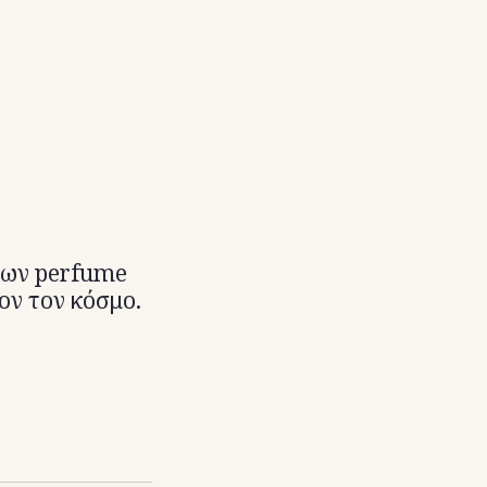
 των perfume
λον τον κόσμο.