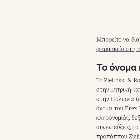
Μπορείτε να δι
φαρμακείο στη 
Το όνομα 
Το Zielinski & R
στην μητρική κα
στην Πολωνία (ε
όνομα του Erez.
κληρονομιάς, δε
συνεντεύξεις, το
προπάππου Zieli