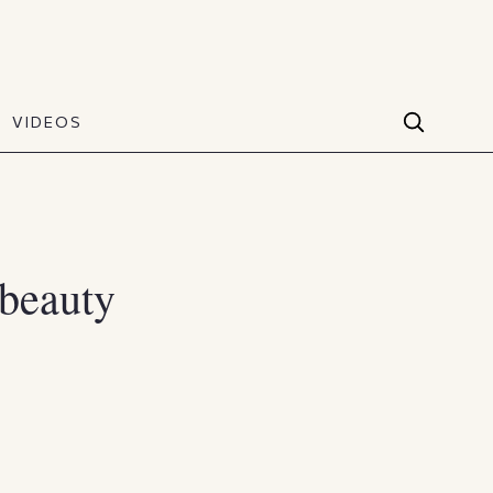
VIDEOS
Facebook
VIDEOS
The Art of Style
60 seconds
Instagram
VIDEOS
Youtube
beauty
TikTok
X(Twitter)