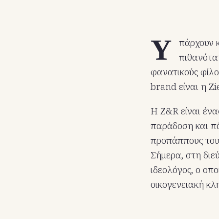
Υ
πάρχουν 
πιθανότα
φανατικούς φίλο
brand είναι η Zi
Η Z&R είναι ένα
παράδοση και πά
προπάππους του 
Σήμερα, στη διε
ιδεολόγος, ο οπο
οικογενειακή κλ