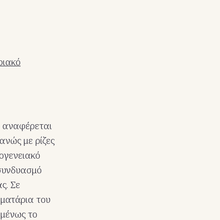
ριακό
ki αναφέρεται
ανώς με ρίζες
κογενειακό
 συνδυασμό
ς. Σε
ωματάρια του
ομένως το