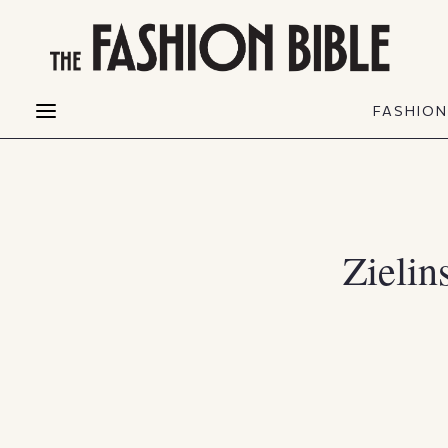
THE FASHION BIBLE
FASHION
BEAUTY
FASHIO
Fashion alerts
Beauty news
Most Wanted
Hair
FASHIO
Collections
Skin
Creators
Makeup & Perfumes
Zieli