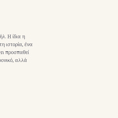
λ. Η ίδια η
τη ιστορία, ένα
zen προσπαθεί
ρονικό, αλλά