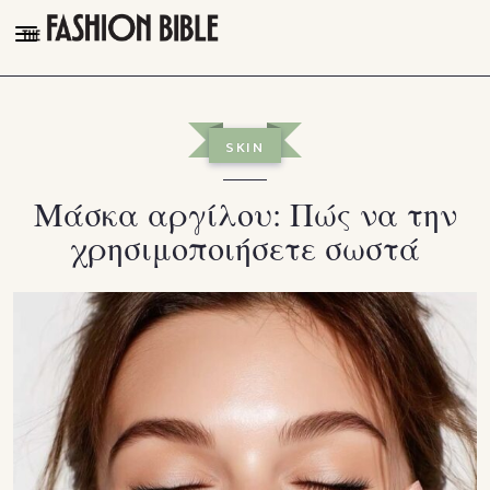
THE FASHION BIBLE
FASHION
SKIN
BEAUTY
Μάσκα αργίλου: Πώς να την
TALK OF THE TOWN
χρησιμοποιήσετε σωστά
PLEASURES
VIDEOS
FOLLOW
Facebook
Instagram
Youtube