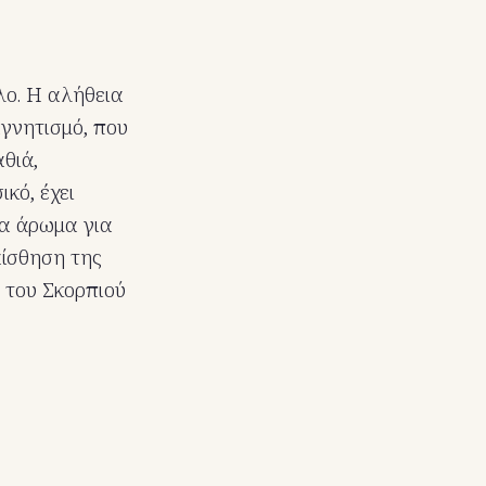
λο. Η αλήθεια
αγνητισμό, που
θιά,
κό, έχει
να άρωμα για
αίσθηση της
 του Σκορπιού