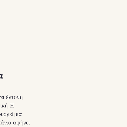
α
ει έντονη
ική. Η
υργεί μια
πάνια αφήνει