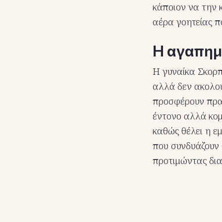
κάποιον να την 
αέρα γοητείας π
Η αγαπημ
Η γυναίκα Σκορπι
αλλά δεν ακολου
προσφέρουν πραγ
έντονο αλλά κομ
καθώς θέλει η ε
που συνδυάζουν 
προτιμώντας δια