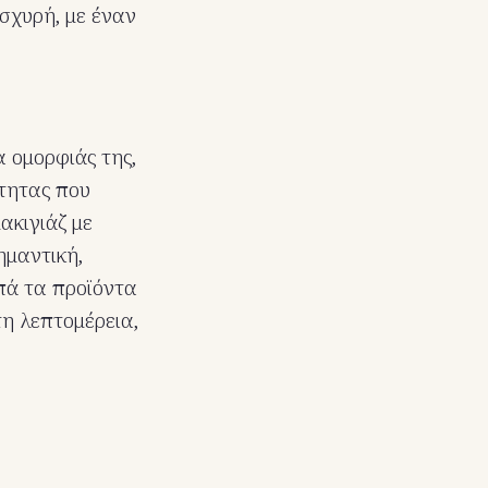
σχυρή, με έναν
α ομορφιάς της,
ότητας που
ακιγιάζ με
ημαντική,
απά τα προϊόντα
τη λεπτομέρεια,