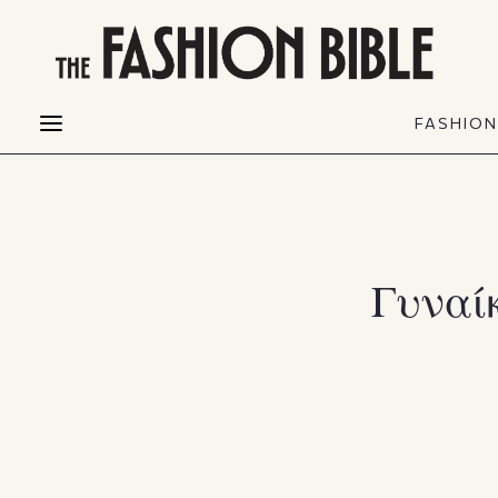
THE FASHION BIBLE
FASHION
BEAUTY
FASHIO
Fashion alerts
Beauty news
Most Wanted
Hair
FASHIO
Collections
Skin
Creators
Makeup & Perfumes
Γυναί