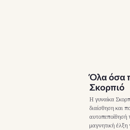
Όλα όσα π
Σκορπιό
Η γυναίκα Σκορπ
διαίσθηση και π
αυτοπεποίθησή τ
μαγνητική έλξη 