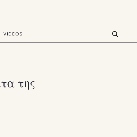
VIDEOS
Facebook
VIDEOS
The Art of Style
60 seconds
Instagram
VIDEOS
Youtube
τα της
TikTok
X(Twitter)