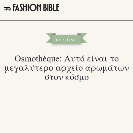
THE FASHION BIBLE
FASHION
PERFUME
BEAUTY
Osmothèque: Αυτό είναι το
TALK OF THE TOWN
μεγαλύτερο αρχείο αρωμάτων
PLEASURES
στον κόσμο
VIDEOS
FOLLOW
Facebook
Instagram
Youtube