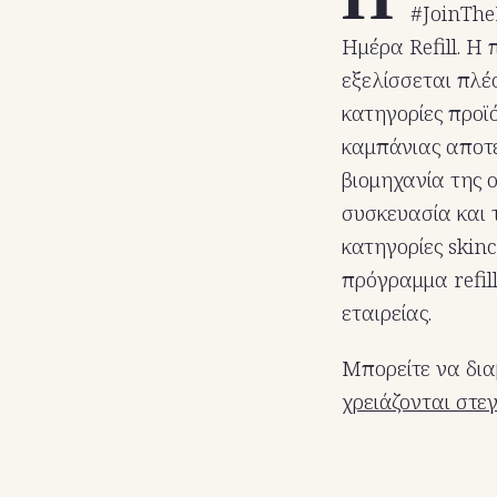
#JoinThe
Ημέρα Refill. Η
εξελίσσεται πλέο
κατηγορίες προϊ
καμπάνιας αποτε
βιομηχανία της 
συσκευασία και 
κατηγορίες skin
πρόγραμμα refil
εταιρείας.
Μπορείτε να δια
χρειάζονται στε