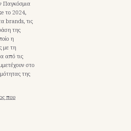
ην Παγκόσμια
xe το 2024,
α brands, τις
φάση της
ποίο η
ς με τη
α από τις
μμετέχουν στο
ιμότητας της
ος που