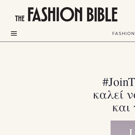
THE FASHION BIBLE
FASHION
BEAUTY
FASHIO
Fashion alerts
Beauty news
Most Wanted
Hair
FASHIO
Collections
Skin
Creators
Makeup & Perfumes
#JoinT
καλεί ν
και