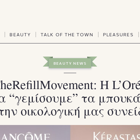
TALK OF THE TOWN
PLEASURES
N
BEAUTY
TALK OF THE TOWN
PLEASURES
Vanities
Art & Culture
Word of mouth
Interiors
N
BEAUTY
TALK OF THE TOWN
PLEASURES
BEAUTY NEWS
People
Travel & Life
Viewpoint
Horoscopes
heRefillMovement: Η L’Or
α “γεμίσουμε” τα μπουκ
 την οικολογική μας συνεί