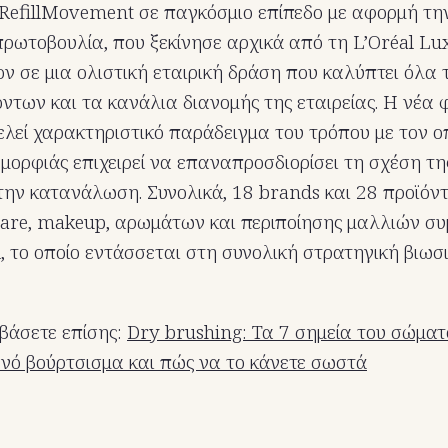
RefillMovement σε παγκόσμιο επίπεδο με αφορμή τ
 πρωτοβουλία, που ξεκίνησε αρχικά από τη L’Oréal Lu
ν σε μια ολιστική εταιρική δράση που καλύπτει όλα τ
όντων και τα κανάλια διανομής της εταιρείας. Η νέα 
λεί χαρακτηριστικό παράδειγμα του τρόπου με τον ο
ομορφιάς επιχειρεί να επαναπροσδιορίσει τη σχέση τη
την κατανάλωση. Συνολικά, 18 brands και 28 προϊόντ
care, makeup, αρωμάτων και περιποίησης μαλλιών συ
l, το οποίο εντάσσεται στη συνολική στρατηγική βιωσ
βάσετε επίσης:
Dry brushing: Τα 7 σημεία του σώματ
γνό βούρτσισμα και πώς να το κάνετε σωστά