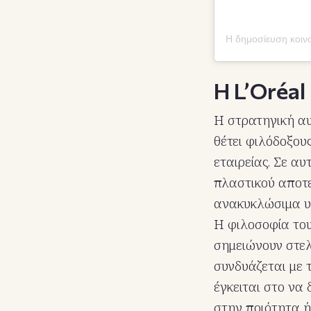
Η δημοσίευση κοινοπ
Η L’Oréal
Η στρατηγική αυ
θέτει φιλόδοξου
εταιρείας. Σε α
πλαστικού αποτε
ανακυκλώσιμα υλ
Η φιλοσοφία του
σημειώνουν στελέ
συνδυάζεται με 
έγκειται στο να
στην ποιότητα ή