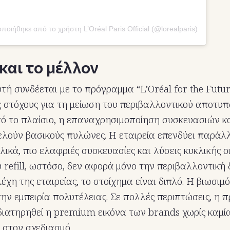
οιήθηκε από το χρήστη L’Oréal Paris Official (@lorealparis)
 και το μέλλον
τή συνδέεται με το πρόγραμμα “L’Oréal for the Futur
ς στόχους για τη μείωση του περιβαλλοντικού αποτυ
υτό το πλαίσιο, η επαναχρησιμοποίηση συσκευασιών κ
λούν βασικούς πυλώνες. Η εταιρεία επενδύει παράλ
ικά, πιο ελαφριές συσκευασίες και λύσεις κυκλικής οι
 refill, ωστόσο, δεν αφορά μόνο την περιβαλλοντική
χη της εταιρείας, το στοίχημα είναι διπλό. Η βιωσιμ
την εμπειρία πολυτέλειας. Σε πολλές περιπτώσεις, η 
 διατηρηθεί η premium εικόνα των brands χωρίς καμ
 στον σχεδιασμό.