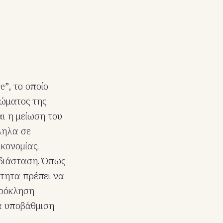
e”, το οποίο
πώματος της
αι η μείωση του
ληλα σε
κονομίας.
 διάσταση. Όπως
ότητα πρέπει να
πρόκληση
ία υποβάθμιση