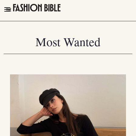
THE FASHION BIBLE
FASHION
Most Wanted
BEAUTY
TALK OF THE TOWN
PLEASURES
VIDEOS
FOLLOW
Facebook
Instagram
Youtube