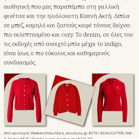
αισθητική που μας παραπέμπει στη γαλλική
φινέτσα και την ηλιόλουστη Κυανή Ακτή. Δίπλα
σε μπεζ, καμηλό και ζεστούς καφέ τόνους δείχνει
πιο εκλεπτυσμένο και cozy. Το denim, σε όλες του
τις εκδοχές από ανοιχτό μπλε μέχρι το indigo,
είναι ίσως ο πιο εύκολος και καθημερινός
συνδυασμός.
Από αριστερά: Weekend Max Mara, aboutyou.gr, €219 / &DAUGHTER, Net-
A-Porter, €525 / Ralph Lauren, modivo.gr / €225,90