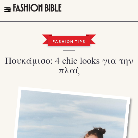
THE FASHION BIBLE
FASHION
FASHION TIPS
BEAUTY
Πουκάμισο: 4 chic looks για την
TALK OF THE TOWN
πλαζ
PLEASURES
VIDEOS
FOLLOW
Facebook
Instagram
Youtube