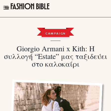
THE FASHION BIBLE
FASHION
CAMPAIGN
BEAUTY
Giorgio Armani x Kith: Η
TALK OF THE TOWN
συλλογή “Estate” μας ταξιδεύει
PLEASURES
στο καλοκαίρι
VIDEOS
FOLLOW
Facebook
Instagram
Youtube