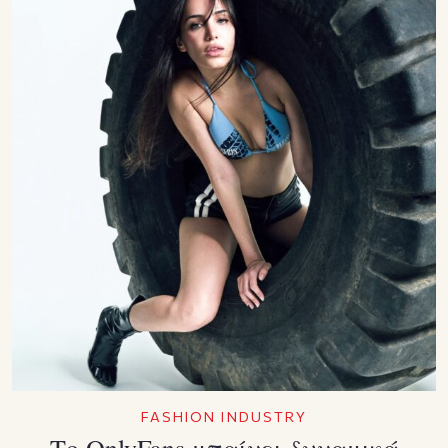
FASHION INDUSTRY
Το OnlyFans μπαίνει δυναμικά