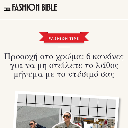
THE FASHION BIBLE
FASHION
FASHION TIPS
BEAUTY
Προσοχή στο χρώμα: 6 κανόνες
TALK OF THE TOWN
για να μη στείλετε το λάθος
PLEASURES
μήνυμα με το ντύσιμό σας
VIDEOS
FOLLOW
Facebook
Instagram
Youtube