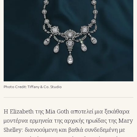
Photo Credit: Tiffany & Co. Studio
Η Elizabeth της Mia Goth αποτελεί μια ξεκάθαρα
μοντέρνα ερμηνεία της αρχικής ηρωίδας της Mary
Shelley: διανοούμενη και βαθιά συνδεδεμένη με