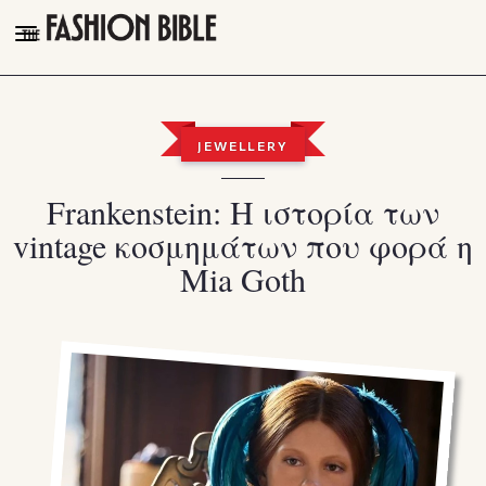
THE FASHION BIBLE
FASHION
JEWELLERY
BEAUTY
Frankenstein: Η ιστορία των
TALK OF THE TOWN
vintage κοσμημάτων που φορά η
PLEASURES
Mia Goth
VIDEOS
FOLLOW
Facebook
Instagram
Youtube