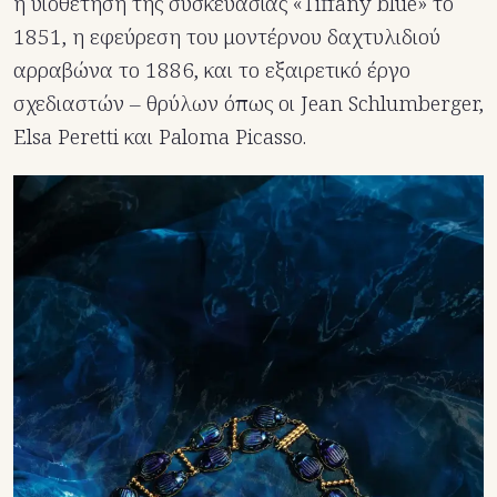
η υιοθέτηση της συσκευασίας «Tiffany blue» το
1851, η εφεύρεση του μοντέρνου δαχτυλιδιού
αρραβώνα το 1886, και το εξαιρετικό έργο
σχεδιαστών – θρύλων όπως οι Jean Schlumberger,
Elsa Peretti και Paloma Picasso.