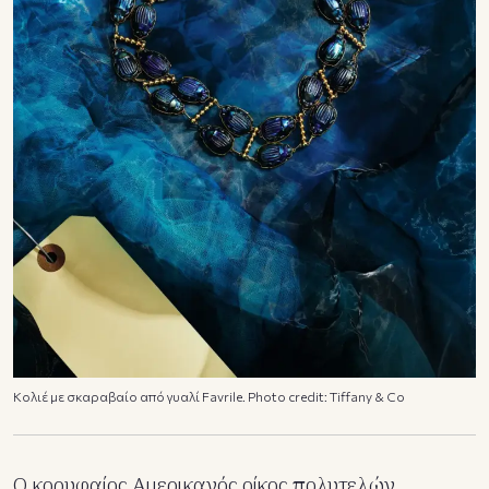
Κολιέ με σκαραβαίο από γυαλί Favrile. Photo credit: Tiffany & Co
Ο κορυφαίος Αμερικανός οίκος πολυτελών