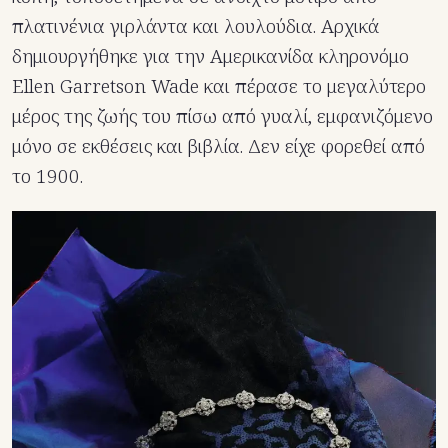
πλατινένια γιρλάντα και λουλούδια. Αρχικά
δημιουργήθηκε για την Αμερικανίδα κληρονόμο
Ellen Garretson Wade και πέρασε το μεγαλύτερο
μέρος της ζωής του πίσω από γυαλί, εμφανιζόμενο
μόνο σε εκθέσεις και βιβλία. Δεν είχε φορεθεί από
το 1900.