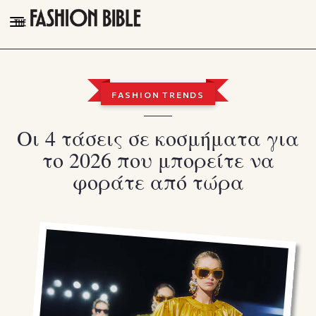
THE FASHION BIBLE
FASHION
FASHION TRENDS
BEAUTY
Οι 4 τάσεις σε κοσμήματα για
TALK OF THE TOWN
το 2026 που μπορείτε να
PLEASURES
φοράτε από τώρα
VIDEOS
FOLLOW
Facebook
Instagram
Youtube