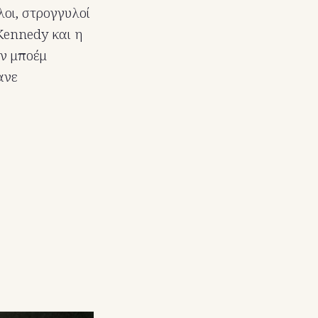
λοι, στρογγυλοί
 Kennedy και η
ην μποέμ
ανε