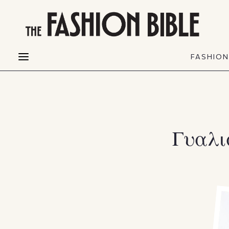
THE FASHION BIBLE
FASHION
BEAUTY
FASHIO
Fashion alerts
Beauty news
Most Wanted
Hair
FASHIO
Collections
Skin
Creators
Makeup & Perfumes
Γυαλι