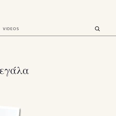
VIDEOS
Facebook
VIDEOS
The Art of Style
60 seconds
Instagram
VIDEOS
Youtube
μεγάλα
TikTok
X(Twitter)