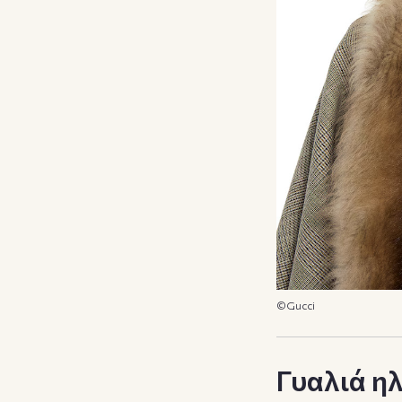
©Gucci
Γυαλιά ηλ