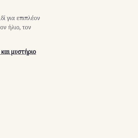
ιδί για επιπλέον
ν ήλιο, τον
 και μυστήριο