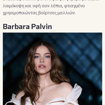
λαιμόκοψη και υφή σαν λέπια, φτιαγμένο
χρησιμοποιώντας βούρτσες μαλλιών.
Barbara Palvin