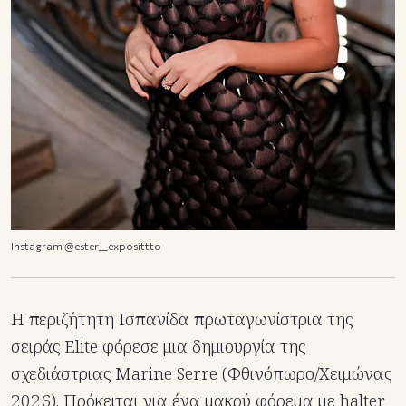
Ιnstagram @ester__exposittto
Η περιζήτητη Ισπανίδα πρωταγωνίστρια της
σειράς Elite φόρεσε μια δημιουργία της
σχεδιάστριας Marine Serre (Φθινόπωρο/Χειμώνας
2026). Πρόκειται για ένα μακρύ φόρεμα με halter