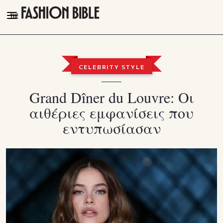
THE FASHION BIBLE
FASHION
CELEBRITY STYLE
BEAUTY
Grand Dîner du Louvre: Οι
TALK OF THE TOWN
αιθέριες εμφανίσεις που
PLEASURES
εντυπωσίασαν
VIDEOS
FOLLOW
Facebook
Instagram
Youtube