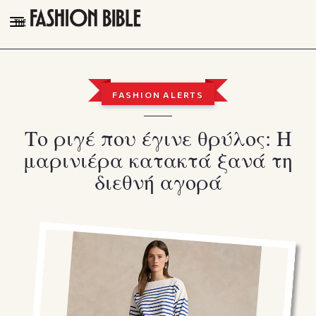
THE FASHION BIBLE
FASHION
FASHION ALERTS
BEAUTY
Το ριγέ που έγινε θρύλος: Η
TALK OF THE TOWN
μαρινιέρα κατακτά ξανά τη
PLEASURES
διεθνή αγορά
VIDEOS
FOLLOW
Facebook
Instagram
Youtube