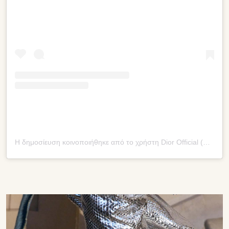
Η δημοσίευση κοινοποιήθηκε από το χρήστη Dior Official (@dior)