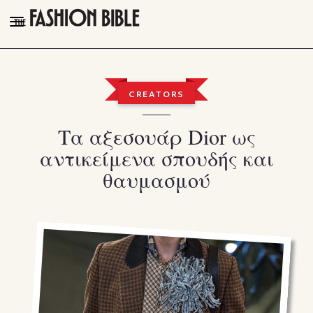
THE FASHION BIBLE
FASHION
CREATORS
BEAUTY
Τα αξεσουάρ Dior ως
TALK OF THE TOWN
αντικείμενα σπουδής και
PLEASURES
θαυμασμού
VIDEOS
FOLLOW
Facebook
Instagram
Youtube