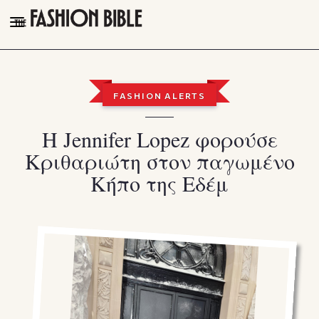
THE FASHION BIBLE
FASHION
FASHION ALERTS
BEAUTY
Η Jennifer Lopez φορούσε
TALK OF THE TOWN
Κριθαριώτη στον παγωμένο
PLEASURES
Κήπο της Εδέμ
VIDEOS
FOLLOW
Facebook
Instagram
Youtube