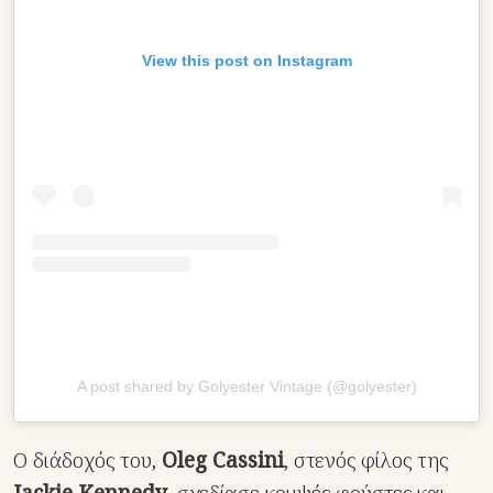
View this post on Instagram
A post shared by Golyester Vintage (@golyester)
Ο διάδοχός του,
Oleg Cassini
, στενός φίλος της
Jackie Kennedy
, σχεδίασε κομψές φούστες και