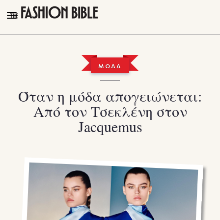
THE FASHION BIBLE
FASHION
ΜΟΔΑ
BEAUTY
Όταν η μόδα απογειώνεται:
TALK OF THE TOWN
Από τον Τσεκλένη στον
PLEASURES
Jacquemus
VIDEOS
FOLLOW
Facebook
Instagram
Youtube