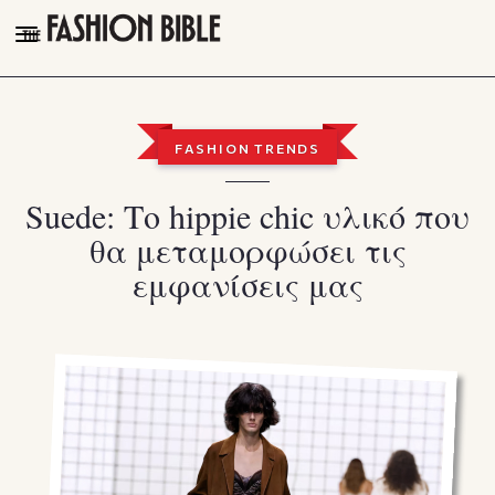
THE FASHION BIBLE
FASHION
FASHION TRENDS
BEAUTY
Suede: Το hippie chic υλικό που
TALK OF THE TOWN
θα μεταμορφώσει τις
PLEASURES
εμφανίσεις μας
VIDEOS
FOLLOW
Facebook
Instagram
Youtube