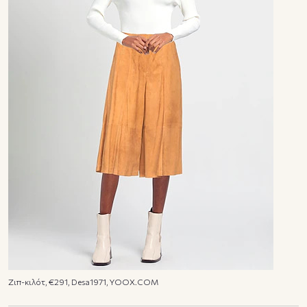
Ζιπ-κιλότ, €291, Desa1971, YOOX.COM