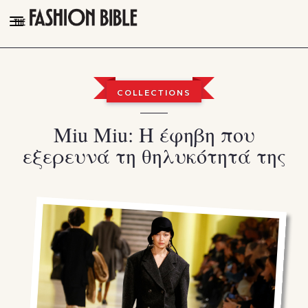
THE FASHION BIBLE
FASHION
COLLECTIONS
BEAUTY
Μiu Miu: Η έφηβη που
TALK OF THE TOWN
εξερευνά τη θηλυκότητά της
PLEASURES
VIDEOS
FOLLOW
Facebook
Instagram
Youtube