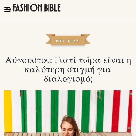
THE FASHION BIBLE
FASHION
WELLNESS
BEAUTY
Αύγουστος: Γιατί τώρα είναι η
TALK OF THE TOWN
καλύτερη στιγμή για
PLEASURES
διαλογισμό;
VIDEOS
FOLLOW
Facebook
Instagram
Youtube