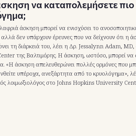
άσκηση να καταπολεμήσετε πιο
όγημα;
ελαφριά άσκηση μπορεί να ενισχύσει το ανοσοποιητι
αλλά δεν υπάρχουν έρευνες που να δείχνουν ότι η ά
νει τη διάρκειά του, λέει η Δρ. Jessalynn Adam, MD,
enter της Βαλτιμόρης. Η άσκηση, ωστόσο, μπορεί να 
ρα. «Η άσκηση απελευθερώνει πολλές ορμόνες που μ
νθείτε υπέροχα, ανεξάρτητα από το κρυολόγημα», λ
κός λοιμωξιολόγος στο Johns Hopkins University Cent