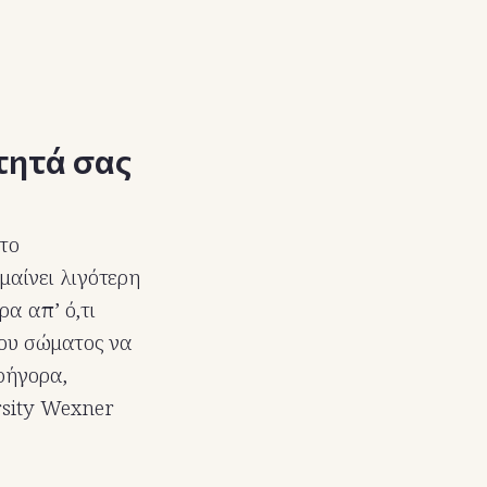
τητά σας
 το
μαίνει λιγότερη
α απ’ ό,τι
του σώματος να
ρήγορα,
rsity Wexner