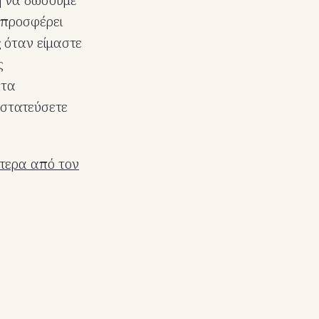
 προσφέρει
ς όταν είμαστε
ς
 τα
οστατεύσετε
τερα από τον