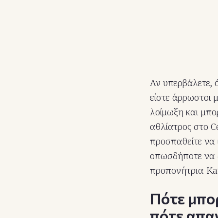
Αν υπερβάλετε, 
είστε άρρωστοι 
λοίμωξη και μπο
αθλίατρος στο Ce
προσπαθείτε να 
οπωσδήποτε να δ
προπονήτρια Kati
Πότε μπορ
πότε απα