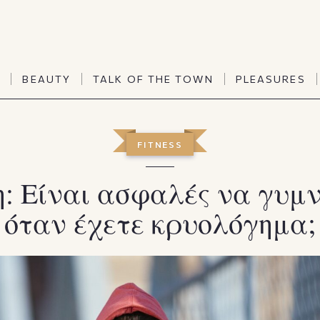
TALK OF THE TOWN
PLEASURES
N
BEAUTY
TALK OF THE TOWN
PLEASURES
Vanities
Art & Culture
Word of mouth
Interiors
N
BEAUTY
TALK OF THE TOWN
PLEASURES
FITNESS
People
Travel & Life
Viewpoint
Horoscopes
: Είναι ασφαλές να γυμ
όταν έχετε κρυολόγημα;