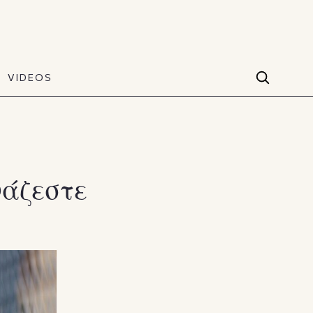
VIDEOS
Facebook
VIDEOS
The Art of Style
60 seconds
Instagram
VIDEOS
Youtube
νάζεστε
TikTok
X(Twitter)