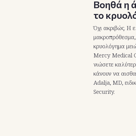
Βοηθά η 
το κρυολ
Όχι ακριβώς. Η 
μακροπρόθεσμα, 
κρυολόγημα μειώ
Mercy Medical C
νιώσετε καλύτε
κάνουν να αισθα
Adalja, MD, ειδι
Security.