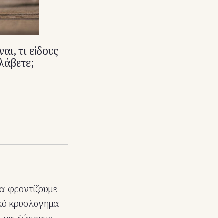
αι, τι είδους
λάβετε;
να φροντίζουμε
ικό κρυολόγημα
ή να δώσουμε