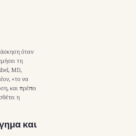
η άσκηση όταν
εμήσει τη
ibel, MD,
έον, «το να
ση, και πρέπει
σθέτει η
γημα και