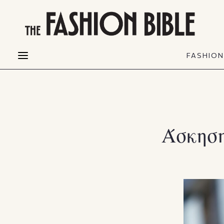
THE FASHION BIBLE
FASHION
BEAUTY
FASHIO
Fashion alerts
Beauty news
Most Wanted
Hair
FASHIO
Collections
Skin
Creators
Makeup & Perfumes
Άσκηση