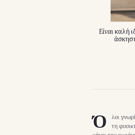
Είναι καλή ι
άσκηση
Ό
λοι γνωρ
τη φυσικ
κάνει την εμφάν