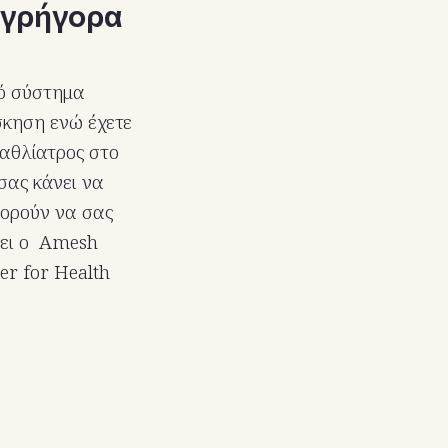
 γρήγορα
κό σύστημα
σκηση ενώ έχετε
 αθλίατρος στο
σας κάνει να
πορούν να σας
έει ο Amesh
er for Health