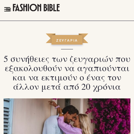
THE FASHION BIBLE
FASHION
ΖΕΥΓΑΡΙΑ
BEAUTY
5 συνήθειες των ζευγαριών που
TALK OF THE TOWN
εξακολουθούν να αγαπιούνται
PLEASURES
και να εκτιμούν ο ένας τον
VIDEOS
άλλον μετά από 20 χρόνια
FOLLOW
Facebook
Instagram
Youtube