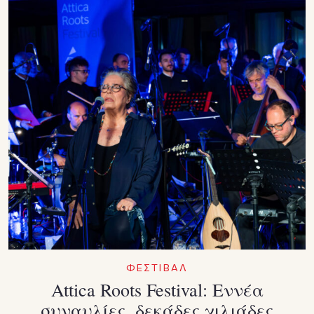
ΦΕΣΤΙΒΑΛ
Attica Roots Festival: Εννέα
συναυλίες, δεκάδες χιλιάδες