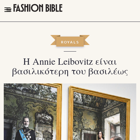
THE FASHION BIBLE
FASHION
ROYALS
BEAUTY
Η Annie Leibovitz είναι
TALK OF THE TOWN
βασιλικότερη του βασιλέως
PLEASURES
VIDEOS
FOLLOW
Facebook
Instagram
Youtube