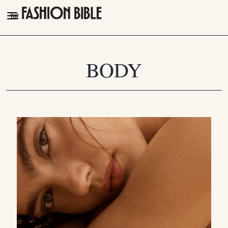
THE FASHION BIBLE
FASHION
BODY
BEAUTY
TALK OF THE TOWN
PLEASURES
VIDEOS
FOLLOW
Facebook
Instagram
Youtube