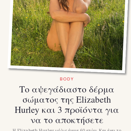
BODY
Το αψεγάδιαστο δέρμα
σώματος της Elizabeth
Hurley και 3 προϊόντα για
να το αποκτήσετε
Η Elizabeth Hurley μόλις έγινε 60 ετών. Και έχει το