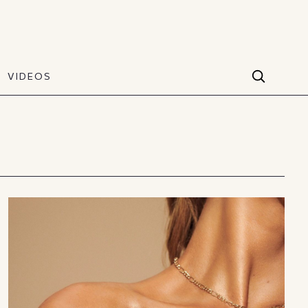
VIDEOS
Facebook
VIDEOS
The Art of Style
60 seconds
Instagram
VIDEOS
Youtube
TikTok
X(Twitter)