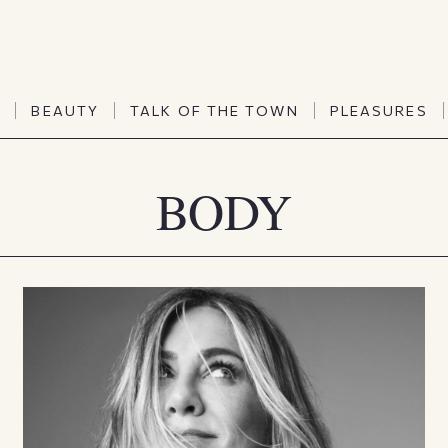
TALK OF THE TOWN
PLEASURES
N
BEAUTY
TALK OF THE TOWN
PLEASURES
Vanities
Art & Culture
Word of mouth
Interiors
BODY
N
BEAUTY
TALK OF THE TOWN
PLEASURES
People
Travel & Life
Viewpoint
Horoscopes