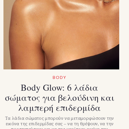
BODY
Body Glow: 6 λάδια
σώματος για βελούδινη και
λαμπερή επιδερμίδα
Τα λάδια σώματος μπορούν να μεταμορφώσουν την
εικόνα της επιδερμίδας σας – να τη θρέψουν, να την
προστατεύσουν και να της χαρίσουν εκείνη την