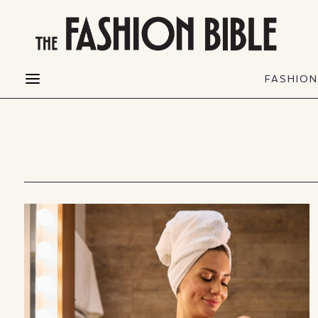
THE FASHION BIBLE
FASHION
BEAUTY
FASHIO
Fashion alerts
Beauty news
Most Wanted
Hair
FASHIO
Collections
Skin
Creators
Makeup & Perfumes