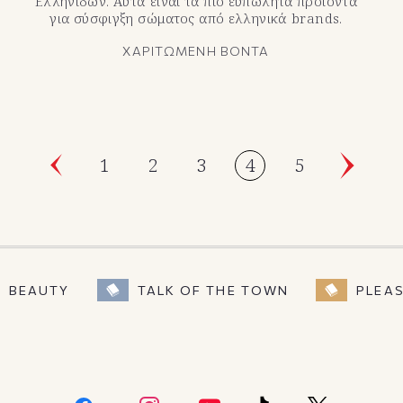
Ελληνίδων. Αυτά είναι τα πιο ευπώλητα προϊόντα
για σύσφιγξη σώματος από ελληνικά brands.
ΧΑΡΙΤΩΜΕΝΗ ΒΟΝΤΑ
1
2
3
4
5
BEAUTY
TALK OF THE TOWN
PLEA